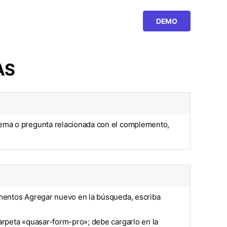
BUY PRO
DEMO
DOWNLOAD FOR FREE
AS
blema o pregunta relacionada con el complemento,
lementos Agregar nuevo en la búsqueda, escriba
carpeta «quasar-form-pro»; debe cargarlo en la